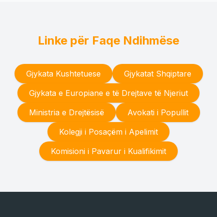
Linke për Faqe Ndihmëse
Gjykata Kushtetuese
Gjykatat Shqiptare
Gjykata e Europiane e të Drejtave të Njeriut
Ministria e Drejtësisë
Avokati i Popullit
Kolegji i Posaçëm i Apelimit
Komisioni i Pavarur i Kualifikimit